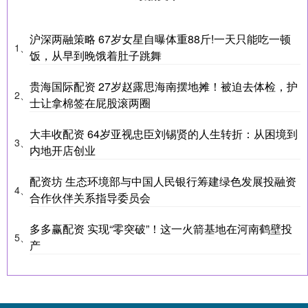
沪深两融策略 67岁女星自曝体重88斤!一天只能吃一顿
1、
饭，从早到晚饿着肚子跳舞
贵海国际配资 27岁赵露思海南摆地摊！被迫去体检，护
2、
士让拿棉签在屁股滚两圈
大丰收配资 64岁亚视忠臣刘锡贤的人生转折：从困境到
3、
内地开店创业
配资坊 生态环境部与中国人民银行筹建绿色发展投融资
4、
合作伙伴关系指导委员会
多多赢配资 实现“零突破”！这一火箭基地在河南鹤壁投
5、
产