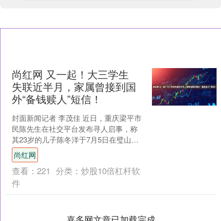
尚红网 又一起！大三学生
失联近半月，家属曾接到国
外“备钱赎人”短信！
封面新闻记者 李茂佳 近日，重庆梁平市
民陈先生在社交平台发布寻人启事，称
其23岁的儿子陈冬洋于7月5日在璧山区
璧泉街道高家院子走失，随后便一直处
尚红网
于失联状态。 璧....
查看：
221
分类：
炒股10倍杠杆软
件
嘉多网文章已加载完成