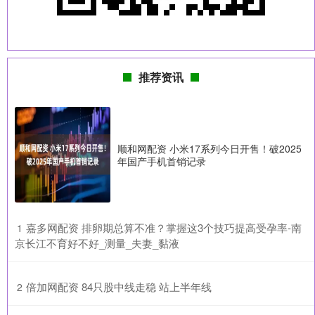
推荐资讯
顺和网配资 小米17系列今日开售！破2025
年国产手机首销记录
​嘉多网配资 排卵期总算不准？掌握这3个技巧提高受孕率-南
1
京长江不育好不好_测量_夫妻_黏液
​倍加网配资 84只股中线走稳 站上半年线
2