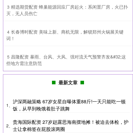
​精选期货配资 蜂巢能源回应厂房起火：系闲置厂房，火已扑
3
灭，无人员伤亡
​长春博时配资 美味上新、商机无限，解锁郑州火锅展关键
4
词！
​昌隆配资 暴雨、台风、大风、强对流天气预警齐发&#32;这
5
些地方需注意防范
最新文章
沪深两融策略 67岁女星自曝体重88斤!一天只能吃一顿
1、
饭，从早到晚饿着肚子跳舞
贵海国际配资 27岁赵露思海南摆地摊！被迫去体检，护
2、
士让拿棉签在屁股滚两圈