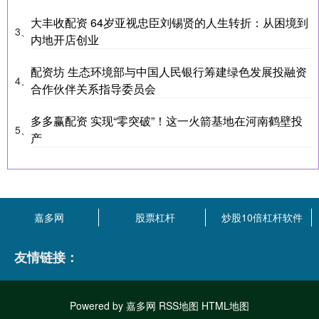
大丰收配资 64岁亚视忠臣刘锡贤的人生转折：从困境到
3、
内地开店创业
配资坊 生态环境部与中国人民银行筹建绿色发展投融资
4、
合作伙伴关系指导委员会
多多赢配资 实现“零突破”！这一火箭基地在河南鹤壁投
5、
产
嘉多网
股票杠杆
炒股10倍杠杆软件
友情链接：
Powered by
嘉多网
RSS地图
HTML地图