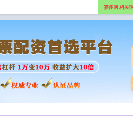
嘉多网 相关
票杠杆
炒股10倍杠杆软件