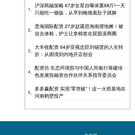
沪深两融策略 67岁女星自曝体重88斤!一天
1、
只能吃一顿饭，从早到晚饿着肚子跳舞
贵海国际配资 27岁赵露思海南摆地摊！被
2、
迫去体检，护士让拿棉签在屁股滚两圈
大丰收配资 64岁亚视忠臣刘锡贤的人生转
3、
折：从困境到内地开店创业
配资坊 生态环境部与中国人民银行筹建绿
4、
色发展投融资合作伙伴关系指导委员会
多多赢配资 实现“零突破”！这一火箭基地在
5、
河南鹤壁投产