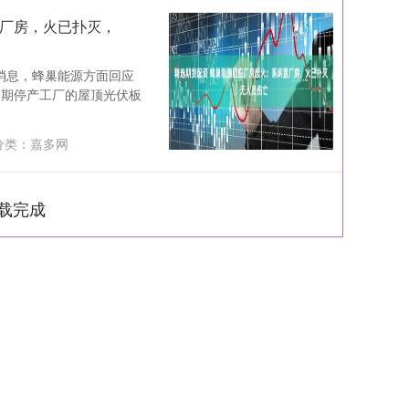
置厂房，火已扑灭，
消息，蜂巢能源方面回应
一期停产工厂的屋顶光伏板
分类：
嘉多网
载完成