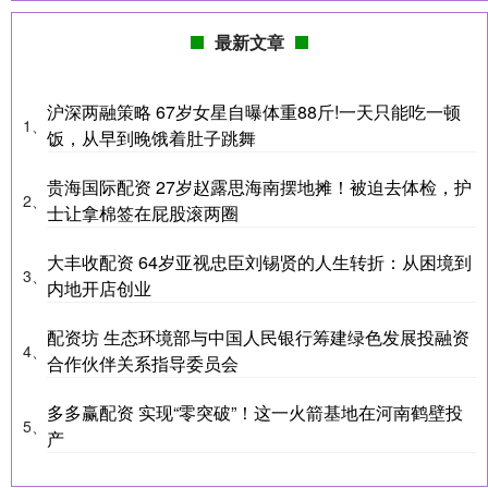
最新文章
沪深两融策略 67岁女星自曝体重88斤!一天只能吃一顿
1、
饭，从早到晚饿着肚子跳舞
贵海国际配资 27岁赵露思海南摆地摊！被迫去体检，护
2、
士让拿棉签在屁股滚两圈
大丰收配资 64岁亚视忠臣刘锡贤的人生转折：从困境到
3、
内地开店创业
配资坊 生态环境部与中国人民银行筹建绿色发展投融资
4、
合作伙伴关系指导委员会
多多赢配资 实现“零突破”！这一火箭基地在河南鹤壁投
5、
产