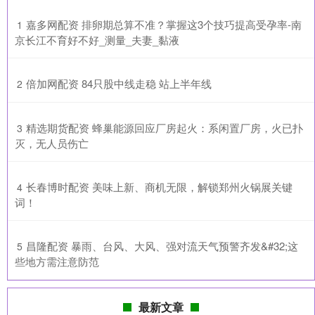
​嘉多网配资 排卵期总算不准？掌握这3个技巧提高受孕率-南
1
京长江不育好不好_测量_夫妻_黏液
​倍加网配资 84只股中线走稳 站上半年线
2
​精选期货配资 蜂巢能源回应厂房起火：系闲置厂房，火已扑
3
灭，无人员伤亡
​长春博时配资 美味上新、商机无限，解锁郑州火锅展关键
4
词！
​昌隆配资 暴雨、台风、大风、强对流天气预警齐发&#32;这
5
些地方需注意防范
最新文章