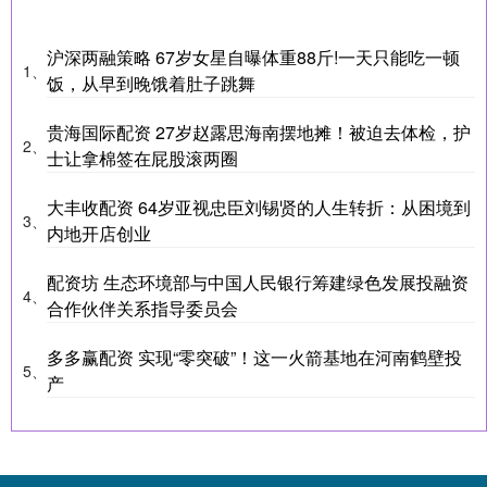
沪深两融策略 67岁女星自曝体重88斤!一天只能吃一顿
1、
饭，从早到晚饿着肚子跳舞
贵海国际配资 27岁赵露思海南摆地摊！被迫去体检，护
2、
士让拿棉签在屁股滚两圈
大丰收配资 64岁亚视忠臣刘锡贤的人生转折：从困境到
3、
内地开店创业
配资坊 生态环境部与中国人民银行筹建绿色发展投融资
4、
合作伙伴关系指导委员会
多多赢配资 实现“零突破”！这一火箭基地在河南鹤壁投
5、
产