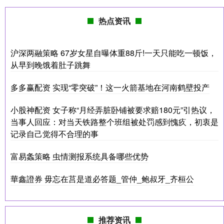
热点资讯
沪深两融策略 67岁女星自曝体重88斤!一天只能吃一顿饭，
从早到晚饿着肚子跳舞
多多赢配资 实现“零突破”！这一火箭基地在河南鹤壁投产
小股神配资 女子称“月经弄脏卧铺被要求赔180元”引热议，
当事人回应：对当天铁路整个班组被处罚感到愧疚，初衷是
记录自己觉得不合理的事
富易螽策略 虫情测报系统具备哪些优势
華鑫證券 毋忘在莒是道必答题_管仲_鲍叔牙_齐桓公
推荐资讯