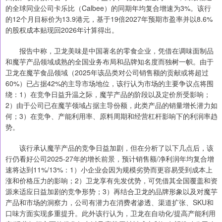
的全球同业公司卡乐比（Calbee）的同期年均复合增速为3%。该行
的12个月目标价为13.9港元，基于19倍2027年预期市盈率并以8.6%
的股权成本贴现回2026年计算得出。
报告中称，卫龙美味是中国著名的零食企业，凭借在调味面制品
和魔芋产品领域成熟的全国业务布局和品牌知名度而独树一帜。由于
卫龙在魔芋食品领域（2025年该品类对公司销售额的贡献或将超过
60%）已占据42%的主导市场地位，该行认为市场的主要争议点将围
绕：1）在竞争日益升温之际，魔芋产品的阶段以及定价所受影响；
2）由于公司已在魔芋领域占据主导份额，此类产品的销量增长潜力如
何；3）在竞争、产能利用率、原料周期和经营杠杆影响下的利润率趋
势。
该行承认魔芋产品的竞争日益加剧，但在分析了以下几点后，该
行仍看好公司2025-27年的增长前景，预计销售额/净利润年均复合增
速将达到11%/13%：1）小企业会因为规模劣势而更容易受到成本上
涨和价格压力的影响；2）卫龙享有先发优势，可凭借其全国覆盖和资
源来适应日益加剧的竞争形势；3）再结合卫龙的品牌形象以及对魔芋
产品和市场的洞察力，公司有潜力在消费者渗透、渠道扩张、SKU和
口味方面实现多重提升。此外该行认为，卫龙在自动化/提高产能利用