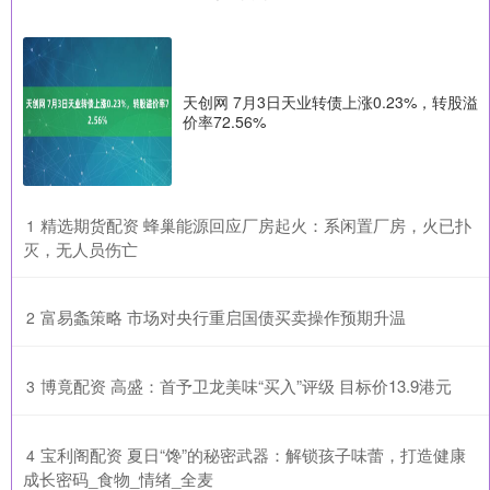
天创网 7月3日天业转债上涨0.23%，转股溢
价率72.56%
​精选期货配资 蜂巢能源回应厂房起火：系闲置厂房，火已扑
1
灭，无人员伤亡
​富易螽策略 市场对央行重启国债买卖操作预期升温
2
​博竟配资 高盛：首予卫龙美味“买入”评级 目标价13.9港元
3
​宝利阁配资 夏日“馋”的秘密武器：解锁孩子味蕾，打造健康
4
成长密码_食物_情绪_全麦