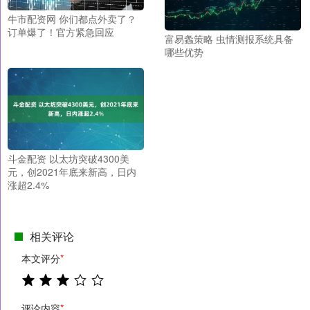
牛市配资网 你们都点外卖了？
订单爆了！官方紧急回应
富易螽策略 虫情测报系统具备
哪些优势
斗金配资 以太坊突破4300美
元，创2021年底来新高，日内
涨超2.4%
相关评论
本文评分
*
评论内容
*