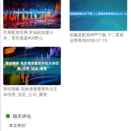
芒果配资官网 罗福莉加盟小
创赢盘配资APP下载 十二星座
米，雷军显露AGI野心
运势查询2026.01.15
掌控策略 高效便捷重塑失信主
体信用_信息_公示_重整
相关评论
本文评分
*