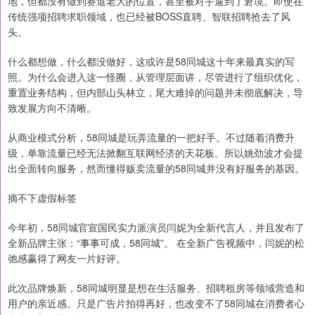
地，但都没有做到赛道老大的位置，甚至被对手逼到了窘境。即使在
传统强项招聘求职领域，也已经被BOSS直聘、智联招聘抢去了风
头。
什么都想做，什么都没做好，这或许是58同城这十年来最真实的写
照。为什么会进入这一怪圈，从管理层面讲，尽管进行了组织优化，
重置业务结构，但内部山头林立，尾大难掉的问题并未彻底解决，导
致发展方向不清晰。
从商业模式分析，58同城是玩弄流量的一把好手。不过随着消费升
级，单靠流量已经无法掀翻互联网经济的天花板。所以姚劲波才会提
出全面转向服务，然而懂得贩卖流量的58同城并没有好服务的基因。
摘不下虚假标签
今年初，58同城官宣国民实力派演员闫妮为全新代言人，并且发布了
全新品牌主张：“事事可成，58同城”。 在全新广告视频中，闫妮的松
弛感赢得了网友一片好评。
此次品牌焕新，58同城明显是想在生活服务、招聘租房等领域营造和
用户的亲近感。只是广告片拍得再好，也改变不了58同城在消费者心