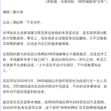
（原标题：全面掉队，58同城收缩“过冬”）
编辑 | 虞尔湖
出品 | 潮起网「于见专栏」
全球知名企业家埃隆马斯克曾说金钱的本质是信息，是实现资源分配
的大型数据库。事实上，现在很多企业都是靠信息赚钱，只不过随着
互联网的爆发，以信息为生已经越来越艰难。
近期国内最大的信息分类网站58同城被曝出大规模裁员，涉及技术工
程、本地服务等多个核心部门，裁员比例在20%～30%之间。有员工
在脉脉平台发帖说道：“上午还在开会讨论项目，下午就被通知走
人。”
其实早在2023年5月，58同城就以市场环境变化为由进行过一次人员
优化。CEO姚劲波在此后的内部信中也提及，不好的业务要收缩，砍
掉年内不能实现盈利的业务。
裁员背后无非是降本增效，说明58同城近两年的转型依旧不及预期。
自2020年私有化退市以来，这个曾经“神奇的网站”在互联网领域越来