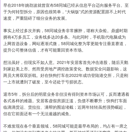
早在2018年姚劲波就曾宣布58同城已经从信息平台迈向服务平台。至
于为何转型拆分，原因也很简单，“大锅饭”式的资源配置跟不上时代
速度，严重阻碍了细分业务的发展。
事实上经过多次并购，58同城业务非常臃肿，堪称大杂烩。鼎盛时期
拥有4万多员工，业务线多达20多条。与此同时，手机取代电脑成为
上网首选设备，网站逐渐式微，58同城化整为零更能专注垂直赛道，
提升公司整体估值，才有可能重回资本市场。
想法虽好，但现实不如人意。2021年安居客首先冲击港股，随后天鹅
到家赴美上市。然而受房地产调控政策变化、数据安全问题影响，这
两员大将双双折戟。好在快狗打车在2022年成功登陆港交所，只是刚
一上市就遭到了破发，至今还处于亏损状态。
退市5年，拆分后的明星业务非但没有得到资本市场认可，反而遭遇着
各式各样的难题。安居客虚假房源泛滥，负债不断攀升；快狗打车面
临滴滴货运、货拉拉、满帮的围追堵截；近两年转转虽然强势崛起，
但在它前面还有一个无法逾越的咸鱼。
不难发现在各个垂直领域，58同城可能是最早布局的，均占有一席之