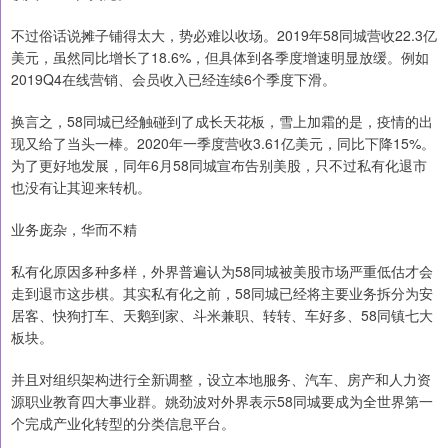
不过俗话说摊子铺得太大，势必难以收场。2019年58同城营收22.3亿
美元，虽然同比增长了18.6%，但具体到各季度增速明显放缓。例如
2019Q4在线营销、会员收入已经连续6个季度下滑。
换言之，58同城已经触碰到了成长天花板，雪上加霜的是，疫情的出
现又给了当头一棒。2020年一季度营收3.61亿美元，同比下降15%。
为了更好地发展，同年6月58同城宣布告别美股，只不过私有化退市
也没有让其迎来转机。
业务庞杂，华而不精
私有化原因多种多样，外界普遍认为58同城被美股市场严重低估才会
走到退市这步棋。其实私有化之前，58同城已经将主要业务拆分为安
居客、快狗打车、天鹅到家、斗米兼职、转转、车好多、58同镇七大
板块。
并且对组织架构进行全新调整，设立本地服务、汽车、房产和人力资
源职业教育四大事业群。姚劲波对外界表示58同城要成为全世界第一
个完成产业化转型的分类信息平台。