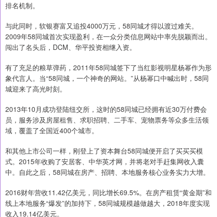
排名机制。
与此同时，软银赛富又追投4000万元，58同城才得以渡过难关。
2009年58同城首次实现盈利，在一众分类信息网站中率先脱颖而出。
闯出了名头后，DCM、华平投资相继入资。
有了充足的粮草弹药，2011年58同城签下了当红影视明星杨幂作为形
象代言人。当“58同城，一个神奇的网站。”从杨幂口中喊出时，58同
城迎来了高光时刻。
2013年10月成功登陆纽交所，这时的58同城已经拥有近30万付费会
员，服务涉及房屋租售、求职招聘、二手车、宠物票务等众多生活领
域，覆盖了全国近400个城市。
和其他上市公司一样，刚登上了资本舞台58同城便开启了买买买模
式。2015年收购了安居客、中华英才网，并将老对手赶集网收入囊
中。自此之后，58同城在房产、招聘、本地服务核心业务实力大增。
2016财年营收11.42亿美元，同比增长69.5%。在房产租赁“黄金期”和
线上本地服务“爆发”的加持下，58同城规模越做越大，2018年度实现
收入19.14亿美元。