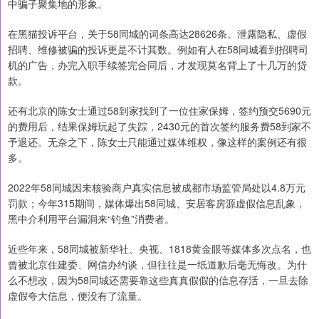
中骗子聚集地的形象。
在黑猫投诉平台，关于58同城的词条高达28626条。泄露隐私、虚假
招聘、维修被骗的投诉更是不计其数。例如有人在58同城看到招聘司
机的广告，办完入职手续签完合同后，才发现莫名背上了十几万的贷
款。
还有北京的陈女士通过58到家找到了一位住家保姆，签约预交5690元
的费用后，结果保姆玩起了失踪，2430元的首次签约服务费58到家不
予退还。无奈之下，陈女士只能通过媒体维权，像这样的案例还有很
多。
2022年58同城因未核验商户真实信息被成都市场监管局处以4.8万元
罚款；今年315期间，媒体爆出58同城、安居客房源虚假信息乱象，
黑中介利用平台漏洞来“钓鱼”消费者。
近些年来，58同城被新华社、央视、1818黄金眼等媒体多次点名，也
曾被北京住建委、网信办约谈，但往往是一纸道歉后毫无悔改。为什
么不想改，因为58同城还需要靠这些真真假假的信息存活，一旦去除
虚假夸大信息，便没有了流量。