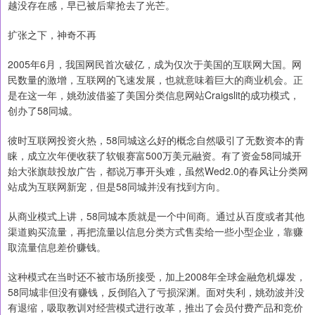
越没存在感，早已被后辈抢去了光芒。
扩张之下，神奇不再
2005年6月，我国网民首次破亿，成为仅次于美国的互联网大国。网
民数量的激增，互联网的飞速发展，也就意味着巨大的商业机会。正
是在这一年，姚劲波借鉴了美国分类信息网站Craigslit的成功模式，
创办了58同城。
彼时互联网投资火热，58同城这么好的概念自然吸引了无数资本的青
睐，成立次年便收获了软银赛富500万美元融资。有了资金58同城开
始大张旗鼓投放广告，都说万事开头难，虽然Wed2.0的春风让分类网
站成为互联网新宠，但是58同城并没有找到方向。
从商业模式上讲，58同城本质就是一个中间商。通过从百度或者其他
渠道购买流量，再把流量以信息分类方式售卖给一些小型企业，靠赚
取流量信息差价赚钱。
这种模式在当时还不被市场所接受，加上2008年全球金融危机爆发，
58同城非但没有赚钱，反倒陷入了亏损深渊。面对失利，姚劲波并没
有退缩，吸取教训对经营模式进行改革，推出了会员付费产品和竞价