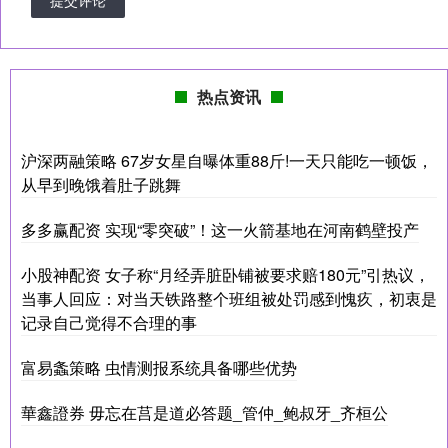
热点资讯
沪深两融策略 67岁女星自曝体重88斤!一天只能吃一顿饭，
从早到晚饿着肚子跳舞
多多赢配资 实现“零突破”！这一火箭基地在河南鹤壁投产
小股神配资 女子称“月经弄脏卧铺被要求赔180元”引热议，
当事人回应：对当天铁路整个班组被处罚感到愧疚，初衷是
记录自己觉得不合理的事
富易螽策略 虫情测报系统具备哪些优势
華鑫證券 毋忘在莒是道必答题_管仲_鲍叔牙_齐桓公