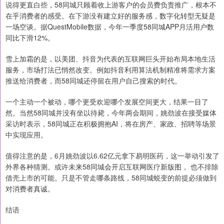
说得更直白些，58同城只顾着收上游客户的会员费负责推广，根本不
在乎消费者的感受。在下游没有建立好的服务感，数字化转型无疑是
一场空谈。据QuestMobile数据，今年一季度58同城APP月活用户数
同比下滑12%。
雪上加霜的是，以美团、抖音为代表的互联网巨头开始布局本地生活
服务，市场打法已悄然改变。例如抖音利用算法机制精准将需求方案
推送给消费者，而58同城还停留在用户自己搜索的时代。
一个主动一个被动，哪个更受欢迎哪个发展空间更大，结果一目了
然。当然58同城并没有坐以待毙，今年两会期间，姚劲波在接受媒体
采访时表示，58同城正在积极拥抱AI，将在房产、家政、招聘等场景
中实现应用。
值得注意的是，6月姚劲波以6.62亿元拿下易明医药，这一举动引发了
外界各种猜测。或许未来58同城会开启互联网医疗新版图， 也不排除
借壳上市的可能。只是不管走哪条路线，58同城蜕变的前提必须做到
对消费者真诚。
结语