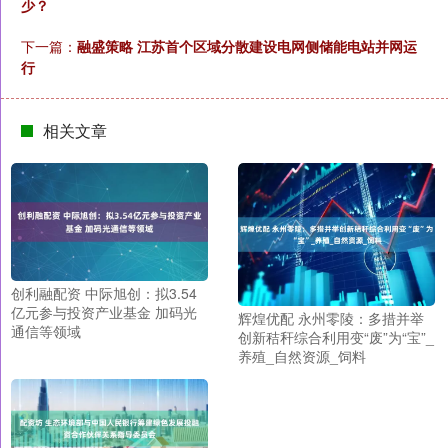
少？
下一篇：
融盛策略 江苏首个区域分散建设电网侧储能电站并网运
行
相关文章
创利融配资 中际旭创：拟3.54
亿元参与投资产业基金 加码光
辉煌优配 永州零陵：多措并举
通信等领域
创新秸秆综合利用变“废”为“宝”_
养殖_自然资源_饲料